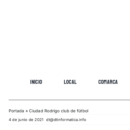
Skip
to
content
INICIO
LOCAL
COMARCA
Portada
»
Ciudad Rodrigo club de fútbol
4 de junio de 2021
dt@dtinformatica.info