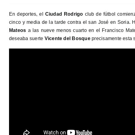
En deportes, el
Ciudad Rodrigo
club de fútbol comienz
cinco y media de la tarde contra el san José en Soria. 
Mateos
a las nueve menos cuarto en el Francisco Mateo
deseaba suerte
Vicente del Bosque
precisamente esta 