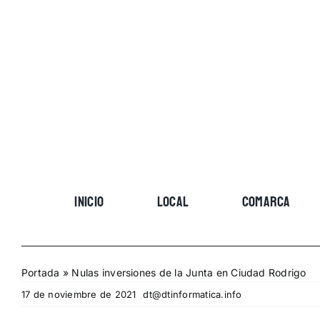
Skip
to
content
INICIO
LOCAL
COMARCA
Portada
»
Nulas inversiones de la Junta en Ciudad Rodrigo
17 de noviembre de 2021
dt@dtinformatica.info