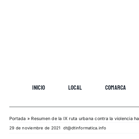
Skip
to
content
INICIO
LOCAL
COMARCA
Portada
»
Resumen de la IX ruta urbana contra la violencia h
29 de noviembre de 2021
dt@dtinformatica.info