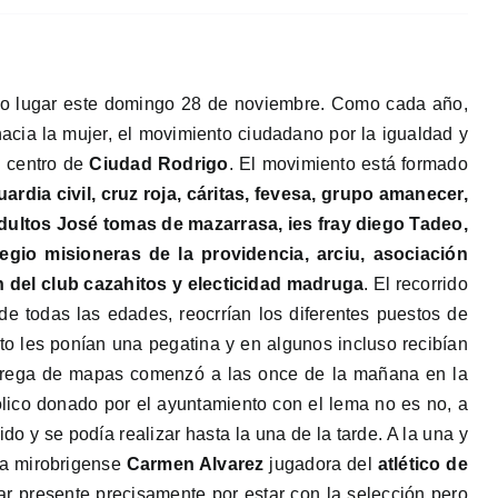
uvo lugar este domingo 28 de noviembre. Como cada año,
hacia la mujer, el movimiento ciudadano por la igualdad y
l centro de
Ciudad Rodrigo
. El movimiento está formado
uardia civil, cruz roja, cáritas, fevesa, grupo amanecer,
adultos José tomas de mazarrasa, ies fray diego Tadeo,
legio misioneras de la providencia, arciu, asociación
n del club cazahitos y electicidad madruga
. El recorrido
 de todas las edades, reocrrían los diferentes puestos de
o les ponían una pegatina y en algunos incluso recibían
ntrega de mapas comenzó a las once de la mañana en la
lico donado por el ayuntamiento con el lema no es no, a
do y se podía realizar hasta la una de la tarde. A la una y
sta mirobrigense
Carmen Alvarez
jugadora del
atlético de
r presente precisamente por estar con la selección pero