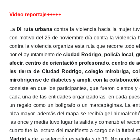
Video reportaje+++++
La
IX ruta urbana
contra la violencia hacia la mujer t
con motivo del 25 de noviembre día contra la violencia 
contra la violencia organiza esta ruta que recorre todo e
por el ayuntamiento de
ciudad Rodrigo, policía local, g
afecir, centro de orientación profesorado, centro de 
ies tierra de Ciudad Rodrigo, colegio mirobriga, co
mirobrigense de diabetes y ampli, con la colaboració
consiste en que los participantes, que fueron cientos y
cada una de las entidades organizadoras, en cada puest
un regalo como un bolígrafo o un marcapáginas. La e
plza mayor, además del mapa se recibía gel hidroalcohó
las once y media tuvo lugar la salida y comenzó el recorri
cuarto fue la lectura del manifiesto a cargo de la futboli
Madrid
y de la selección española sub 19. No pudo esta