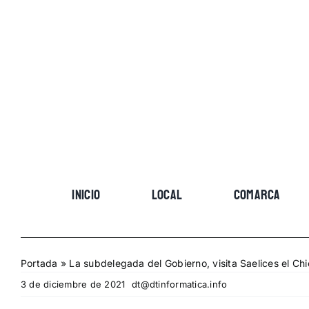
Skip
to
content
INICIO
LOCAL
COMARCA
Portada
»
La subdelegada del Gobierno, visita Saelices el Ch
3 de diciembre de 2021
dt@dtinformatica.info