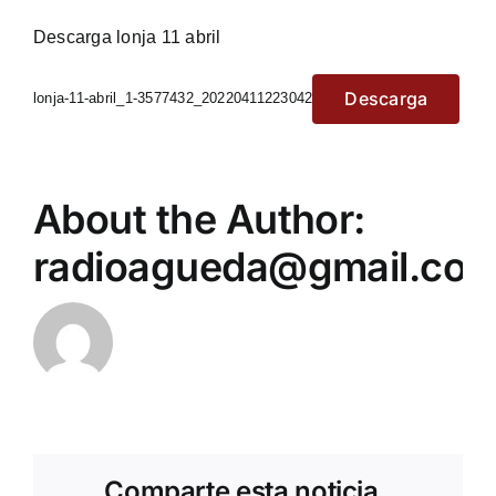
Descarga lonja 11 abril
Descarga
lonja-11-abril_1-3577432_20220411223042
About the Author:
radioagueda@gmail.co
Comparte esta noticia