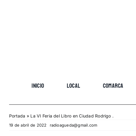
Skip
to
content
INICIO
LOCAL
COMARCA
Portada
»
La VI Feria del Libro en Ciudad Rodrigo .
19 de abril de 2022
radioagueda@gmail.com