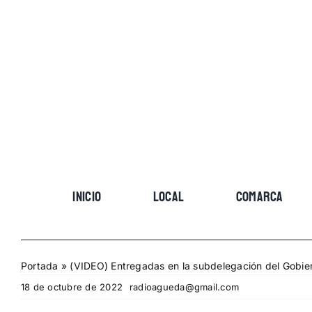
Skip
to
content
INICIO
LOCAL
COMARCA
Portada
»
(VIDEO) Entregadas en la subdelegación del Gobier
18 de octubre de 2022
radioagueda@gmail.com