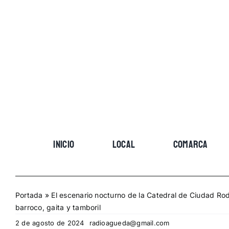
Skip
to
content
INICIO
LOCAL
COMARCA
Portada
»
El escenario nocturno de la Catedral de Ciudad Rod
barroco, gaita y tamboril
2 de agosto de 2024
radioagueda@gmail.com