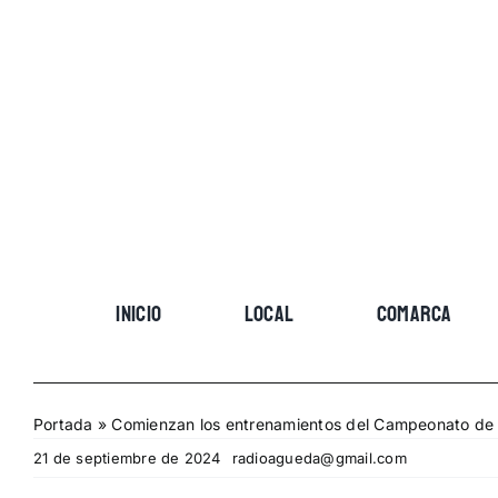
Skip
to
content
INICIO
LOCAL
COMARCA
Portada
»
Comienzan los entrenamientos del Campeonato de C
21 de septiembre de 2024
radioagueda@gmail.com