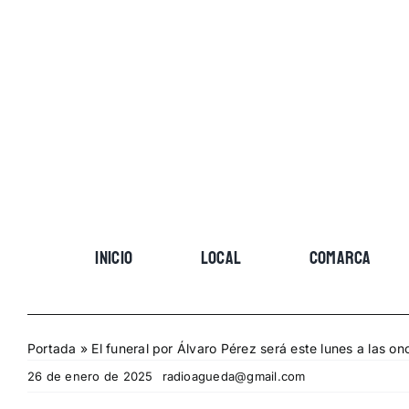
Skip
to
content
INICIO
LOCAL
COMARCA
Portada
»
El funeral por Álvaro Pérez será este lunes a las o
26 de enero de 2025
radioagueda@gmail.com