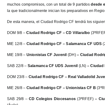
muchos compromisos, con un total de 9 partidos
desde e
la que tradicionalmente inician los preparativos en Regio
De esta manera, el Ciudad Rodrigo CF tendrá los siguie
DOM 9/8 –
Ciudad Rodrigo CF – CD Villaralbo
(3ªRFEF
MIE 12/8 –
Ciudad Rodrigo CF – Salamanca CF UDS
(
MIE 19/8 –
Unionistas CF Juvenil
(DH)
–
Ciudad Rodr
SAB 22/8 –
Salamanca CF UDS Juvenil
(LN)
–
Ciudad 
DOM 23/8 –
Ciudad Rodrigo CF – Real Valladolid Juve
MIE 26/8 –
Ciudad Rodrigo CF – Unionistas CF B
(3ªR
SAB 29/8 –
CD Colegios Diocesanos
(3ªRFEF)
–
Ci