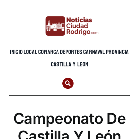
Skip
to
content
INICIO
LOCAL
COMARCA
DEPORTES
CARNAVAL
PROVINCIA
CASTILLA Y LEON
Campeonato De
Castilla Y León