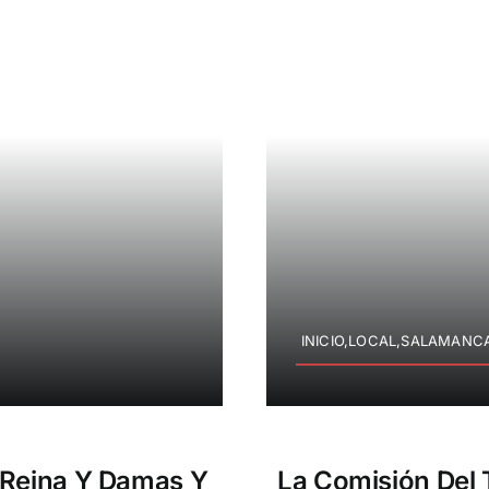
INICIO,LOCAL,SALAMANCA
 Reina Y Damas Y
La Comisión Del T