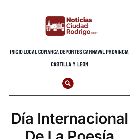
Skip
to
content
INICIO
LOCAL
COMARCA
DEPORTES
CARNAVAL
PROVINCIA
CASTILLA Y LEON
Día Internacional
De La Poesía