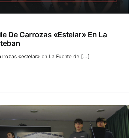
le De Carrozas «estelar» En La
steban
rrozas «estelar» en La Fuente de [...]