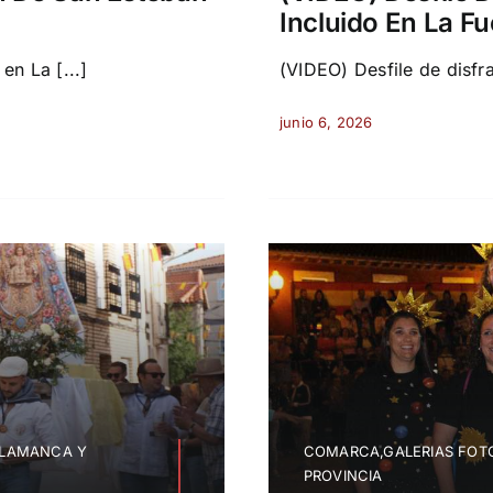
Incluido En La F
n La [...]
(VIDEO) Desfile de disfrac
junio 6, 2026
ALAMANCA Y
COMARCA,GALERIAS FOTO
PROVINCIA