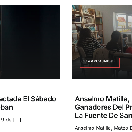
COMARCA,INICIO
ectada El Sábado
Anselmo Matilla,
eban
Ganadores Del Pr
La Fuente De Sa
9 de [...]
Anselmo Matilla, Mateo B