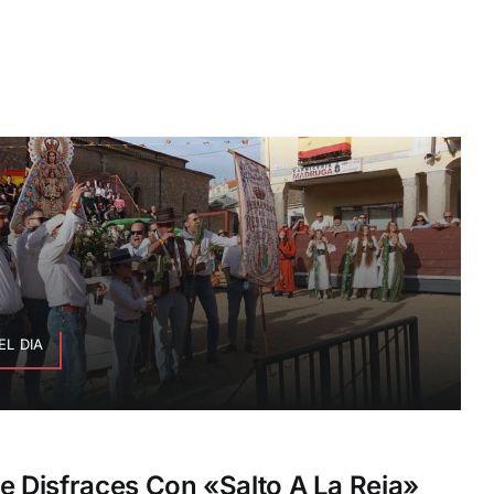
EL DIA
De Disfraces Con «salto A La Reja»