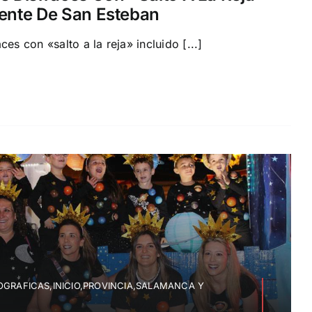
uente De San Esteban
es con «salto a la reja» incluido [...]
GRAFICAS,INICIO,PROVINCIA,SALAMANCA Y