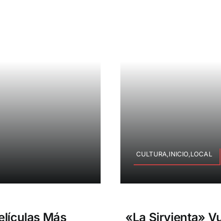
CULTURA,INICIO,LOCAL
elículas Más
«La Sirvienta» V