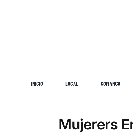
Skip
to
content
INICIO
LOCAL
COMARCA
Mujerers E