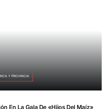
NCA Y PROVINCIA
ión En La Gala De «Hijos Del Maíz»