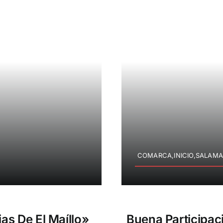
COMARCA,INICIO,SALAMA
s De El Maíllo»
Buena Participac