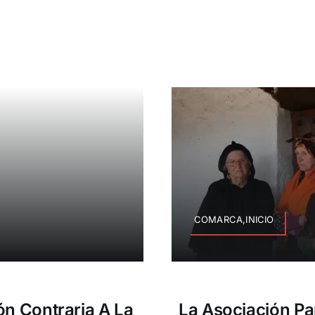
COMARCA,INICIO
ón Contraria A La
La Asociación P