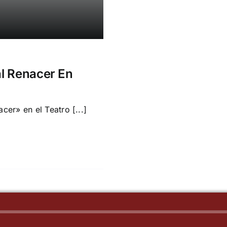
l Renacer En
er» en el Teatro [...]