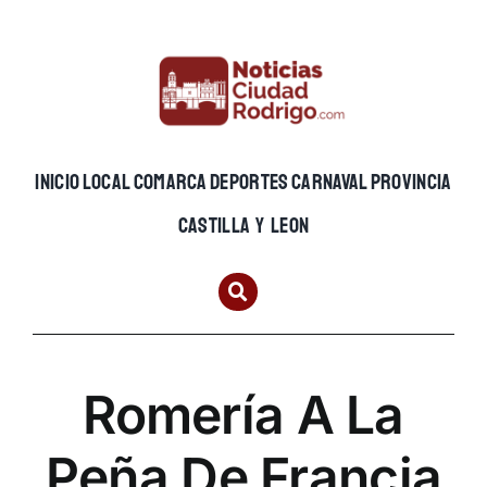
Skip
to
content
INICIO
LOCAL
COMARCA
DEPORTES
CARNAVAL
PROVINCIA
CASTILLA Y LEON
Romería A La
Peña De Francia