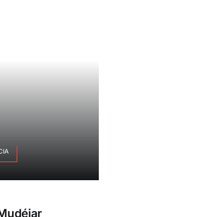
CIA
 Mudéjar