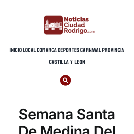
Skip
to
content
INICIO
LOCAL
COMARCA
DEPORTES
CARNAVAL
PROVINCIA
CASTILLA Y LEON
Semana Santa
De Medina Del