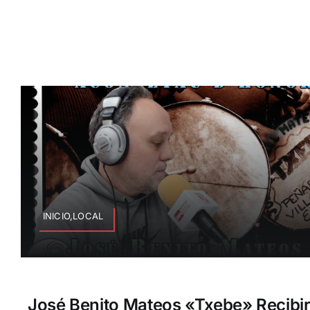
INICIO,LOCAL
José Benito Mateos «Txebe» Recibi