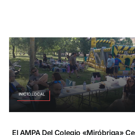
INICIO,LOCAL
El AMPA Del Colegio «Miróbriga» C