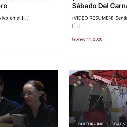
oro
Sábado Del Carna
vo en el [...]
(VIDEO RESUMEN) Sentimi
[...]
febrero 14, 2026
CULTURA,INICIO,LOCAL,VI