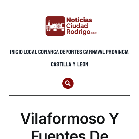
Skip
to
content
INICIO
LOCAL
COMARCA
DEPORTES
CARNAVAL
PROVINCIA
CASTILLA Y LEON
Vilaformoso Y
Fuentes De