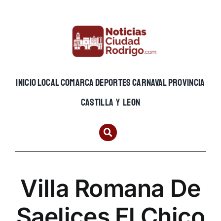
Skip
to
content
INICIO
LOCAL
COMARCA
DEPORTES
CARNAVAL
PROVINCIA
CASTILLA Y LEON
Villa Romana De
Saelices El Chico