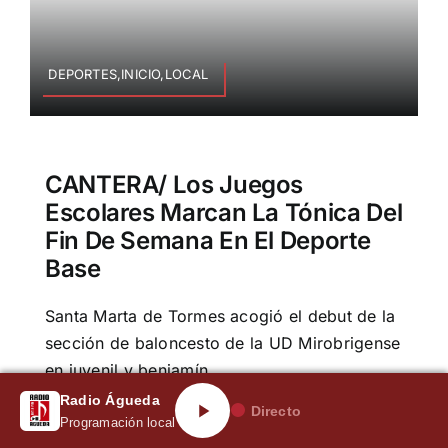
DEPORTES,INICIO,LOCAL
CANTERA/ Los Juegos
Escolares Marcan La Tónica Del
Fin De Semana En El Deporte
Base
Santa Marta de Tormes acogió el debut de la
sección de baloncesto de la UD Mirobrigense
en juvenil y benjamín
Radio Águeda
Directo
noviembre 10, 2024
Programación local