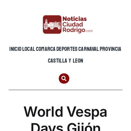
Skip
to
content
INICIO
LOCAL
COMARCA
DEPORTES
CARNAVAL
PROVINCIA
CASTILLA Y LEON
World Vespa
Days Gijón