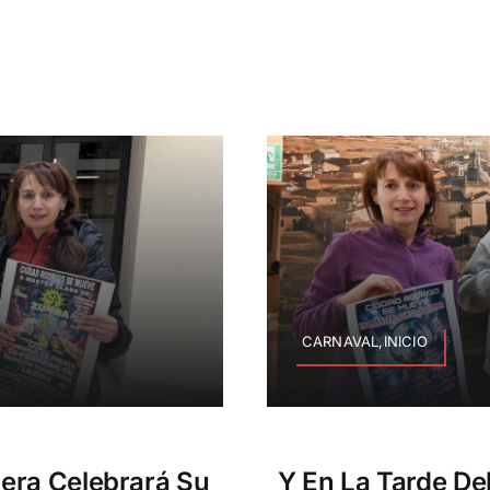
CARNAVAL,INICIO
era Celebrará Su
Y En La Tarde De