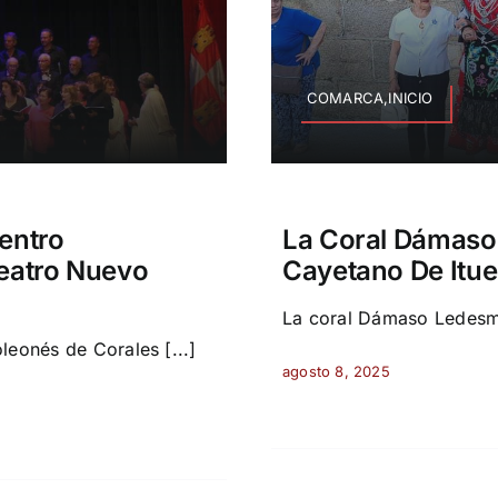
COMARCA,INICIO
entro
La Coral Dámaso
Teatro Nuevo
Cayetano De Itue
La coral Dámaso Ledesma
leonés de Corales [...]
agosto 8, 2025