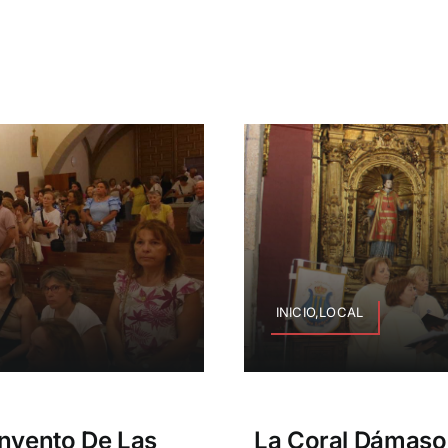
INICIO,LOCAL
onvento De Las
La Coral Dámaso