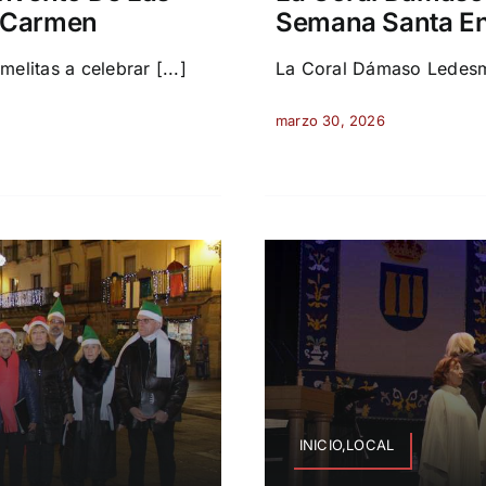
l Carmen
Semana Santa En
elitas a celebrar [...]
La Coral Dámaso Ledesma
marzo 30, 2026
INICIO,LOCAL