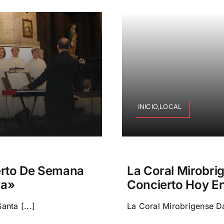
INICIO,LOCAL
erto De Semana
La Coral Mirobr
ma»
Concierto Hoy En
nta [...]
La Coral Mirobrigense D